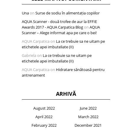
Una
on
Surse de sodiu în alimentația copiilor
AQUA Scanner - două trofee de aur la EFFIE
Awards 2017 - AQUA Carpatica Blog
on
AQUA
Scanner – Alege informat apa pe care o bei!
AQUA Carpatica
on
La ce trebuie sa ne uitam pe
etichetele apei imbuteliate (II)
Gabriela
on
La ce trebuie sa ne uitam pe
etichetele apei imbuteliate (II)
AQUA Carpatica
on
Hidratare sănătoasă pentru
antrenament
ARHIVĂ
August 2022
June 2022
April 2022
March 2022
February 2022
December 2021