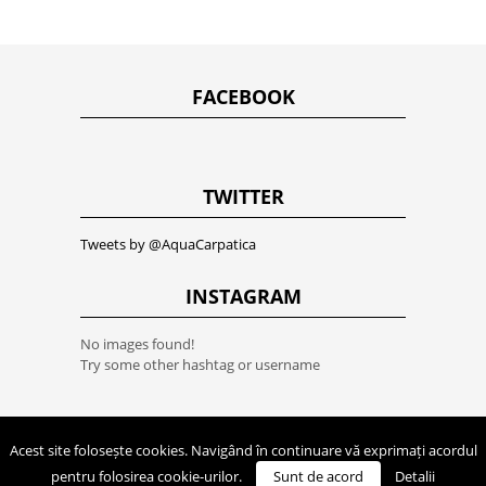
FACEBOOK
TWITTER
Tweets by @AquaCarpatica
INSTAGRAM
No images found!
Try some other hashtag or username
Acest site folosește cookies. Navigând în continuare vă exprimați acordul
Co
pentru folosirea cookie-urilor.
Sunt de acord
Detalii
SUS