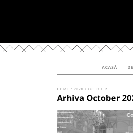
ACASĂ
DE
HOME
/
2020
/
OCTOBER
Arhiva October 20