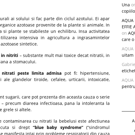
Una
o
copiilo
urali ai solului si fac parte din ciclul azotului. Ei apar
AQUA S
rganice azotoase provenite de la plante si animale. In
EFFIE 
a si plante se stabileste un echilibru. Insa activitatea
on
AQU
tilizarea intensiva in agricultura a ingrasamintelor
care o
 azotoase sintetice.
AQUA 
uitam 
in nitriti
– substante mult mai toxice decat nitratii, in
iana a stomacului.
Gabrie
etichet
e nitrati peste limita admisa
pot fi: hipertensiune,
 ale glandelor tiroide, cefalee, urticarii, intoxicatie,
AQUA 
pentr
sunt sugarii, care pot prezenta din aceasta cauza o serie
 – precum diareea infectioasa, pana la intoleranta la
 grele si altele.
A
re contaminarea cu nitrati la bebelusi este afectiunea
scuta si drept
“blue baby syndrome”
(“sindromul
se manifesta intai prin probleme respiratorii din cauza