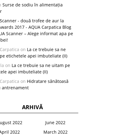
n
Surse de sodiu în alimentația
r
canner - două trofee de aur la
Awards 2017 - AQUA Carpatica Blog
A Scanner – Alege informat apa pe
 bei!
Carpatica
on
La ce trebuie sa ne
pe etichetele apei imbuteliate (II)
la
on
La ce trebuie sa ne uitam pe
ele apei imbuteliate (II)
Carpatica
on
Hidratare sănătoasă
u antrenament
ARHIVĂ
ugust 2022
June 2022
April 2022
March 2022