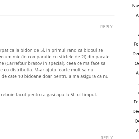
No
A
REPLY
Fe
patica la bidon de 5l, in primul rand ca bidoul se
De
lum mic (in comparatie cu sticlele de 2l).din pacate
O
ne (Carrefour brasov in special), ceea ce ma face sa
e cu distributia. M-ar ajuta foarte mult sa nu
A
a de cate 10 bidoane doar pentru a ma asigura ca nu
a trebuie facut pentru a gasi apa la 5l tot timpul.
Fe
De
O
A
REPLY