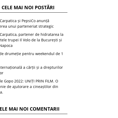
CELE MAI NOI POSTĂRI
arpatica și PepsiCo anunță
erea unui parteneriat strategic
arpatica, partener de hidratarea la
tele trupei Il Volo de la București și
 Napoca
 de drumeție pentru weekendul de 1
nternațională a cărții și a drepturilor
or
le Gopo 2022: UNIȚI PRIN FILM. O
ie de ajutorare a cineaștilor din
a.
ELE MAI NOI COMENTARII