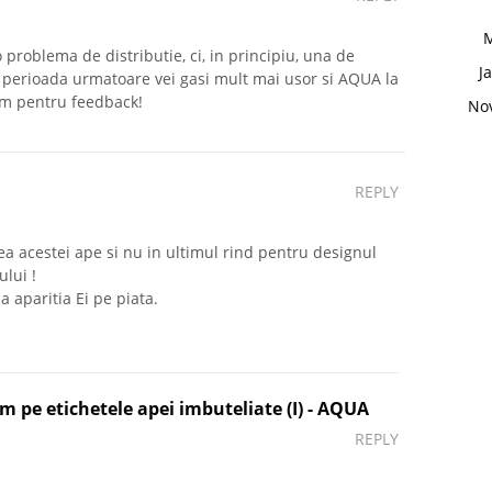
M
 problema de distributie, ci, in principiu, una de
J
 perioada urmatoare vei gasi mult mai usor si AQUA la
mim pentru feedback!
No
REPLY
ea acestei ape si nu in ultimul rind pentru designul
lui !
 aparitia Ei pe piata.
am pe etichetele apei imbuteliate (I) - AQUA
REPLY