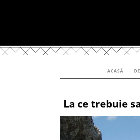
ACASĂ
DE
La ce trebuie s