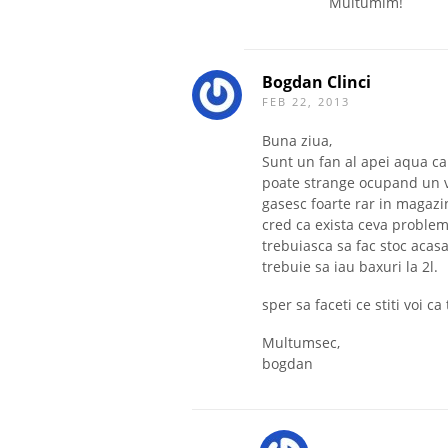
Multumim!
Bogdan Clinci
FEB 22, 2013
Buna ziua,
Sunt un fan al apei aqua car
poate strange ocupand un vo
gasesc foarte rar in magazi
cred ca exista ceva problem
trebuiasca sa fac stoc acas
trebuie sa iau baxuri la 2l.
sper sa faceti ce stiti voi c
Multumsec,
bogdan