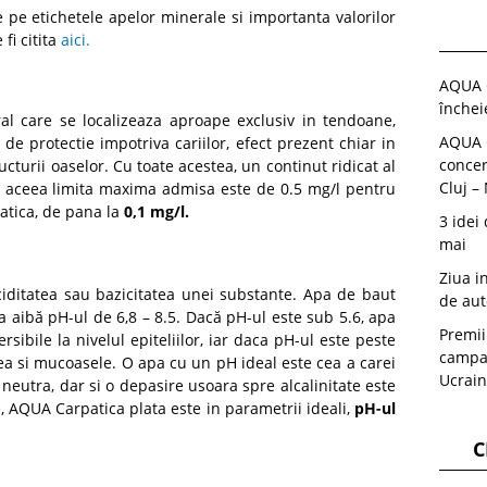
 pe etichetele apelor minerale si importanta valorilor
fi citita
aici.
AQUA C
închei
al care se localizeaza aproape exclusiv in tendoane,
AQUA C
 de protectie impotriva cariilor, efect prezent chiar in
concer
ucturii oaselor. Cu toate acestea, un continut ridicat al
Cluj –
de aceea limita maxima admisa este de 0.5 mg/l pentru
atica, de pana la
0,1 mg/l.
3 idei
mai
Ziua i
iditatea sau bazicitatea unei substante. Apa de baut
de aut
a aibă pH-ul de 6,8 – 8.5. Dacă pH-ul este sub 5.6, apa
Premii
rsibile la nivelul epiteliilor, iar daca pH-ul este peste
campan
ielea si mucoasele. O apa cu un pH ideal este cea a carei
Ucrain
 neutra, dar si o depasire usoara spre alcalinitate este
, AQUA Carpatica plata este in parametrii ideali,
pH-ul
C