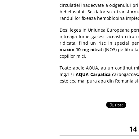
circulatiei inadecvate a oxigenului pri
bebelusului. Se datoreaza transformari
randul lor fixeaza hemoblobina impied
Desi legea in Uniunea Europeana perm
intreaga lume gasesc aceasta cifra 
ridicata, fiind un risc in special p
maxim 10 mg nitrati
(NO3) pe litru la
copiilor mici.
Toate apele AQUA, au un continut min
mg/l si
AQUA Carpatica
carbogazoasa
este cea mai pura apa din Romania si 
14