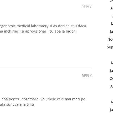
O
REPLY
A
M
togenomic medical laboratory si as dori sa stiu daca
a inchirierii si aprovizionarii cu apa la bidon.
J
No
Sep
M
J
REPLY
O
A
 apa pentru dozatoare. Volumele cele mai mari pe
M
ta sunt cele la 5 litri.
J