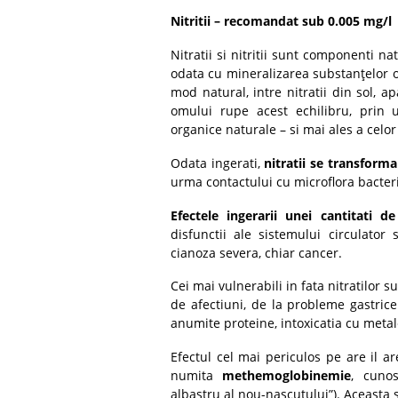
Nitritii – recomandat sub 0.005 mg/l
Nitratii si nitritii sunt componenti nat
odata cu mineralizarea substanţelor o
mod natural, intre nitratii din sol, ap
omului rupe acest echilibru, prin u
organice naturale – si mai ales a celor
Odata ingerati,
nitratii se transforma 
urma contactului cu microflora bacter
Efectele ingerarii unei cantitati d
disfunctii ale sistemului circulator si
cianoza severa, chiar cancer.
Cei mai vulnerabili in fata nitratilor 
de afectiuni, de la probleme gastrice
anumite proteine, intoxicatia cu metale
Efectul cel mai periculos pe are il a
numita
methemoglobinemie
, cuno
albastru al nou-nascutului”). Aceasta 