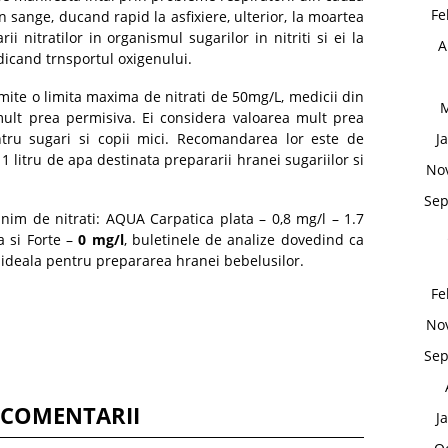
Fe
n sange, ducand rapid la asfixiere, ulterior, la moartea
i nitratilor in organismul sugarilor in nitriti si ei la
A
icand trnsportul oxigenului.
ite o limita maxima de nitrati de 50mg/L, medicii din
M
mult prea permisiva. Ei considera valoarea mult prea
entru sugari si copii mici. Recomandarea lor este de
J
 1 litru de apa destinata prepararii hranei sugariilor si
No
Sep
im de nitrati: AQUA Carpatica plata – 0,8 mg/l – 1.7
 si Forte –
0 mg/l
, buletinele de analize dovedind ca
ideala pentru prepararea hranei bebelusilor.
Fe
No
Sep
 COMENTARII
J