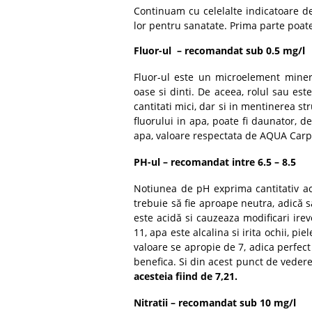
Continuam cu celelalte indicatoare de
lor pentru sanatate. Prima parte poate 
Fluor-ul – recomandat sub 0.5 mg/l
Fluor-ul este un microelement miner
oase si dinti. De aceea, rolul sau este
cantitati mici, dar si in mentinerea str
fluorului in apa, poate fi daunator, 
apa, valoare respectata de AQUA Carp
PH-ul – recomandat intre 6.5 – 8.5
Notiunea de pH exprima cantitativ ac
trebuie să fie aproape neutra, adică s
este acidă si cauzeaza modificari ireve
11, apa este alcalina si irita ochii, p
valoare se apropie de 7, adica perfect
benefica. Si din acest punct de vedere
acesteia fiind de 7,21.
Nitratii – recomandat sub 10 mg/l