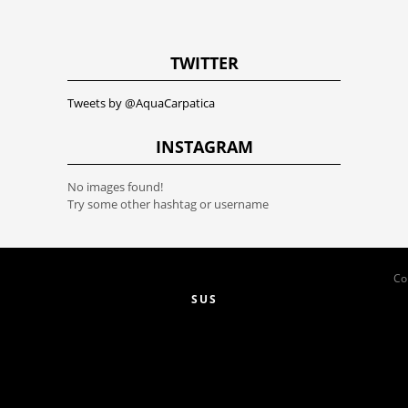
TWITTER
Tweets by @AquaCarpatica
INSTAGRAM
No images found!
Try some other hashtag or username
Co
SUS