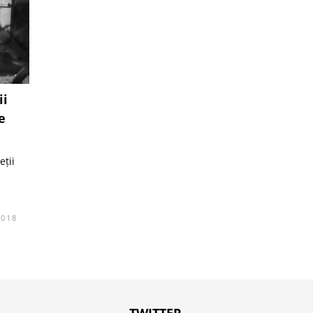
ii
e
eții
2018
TWITTER