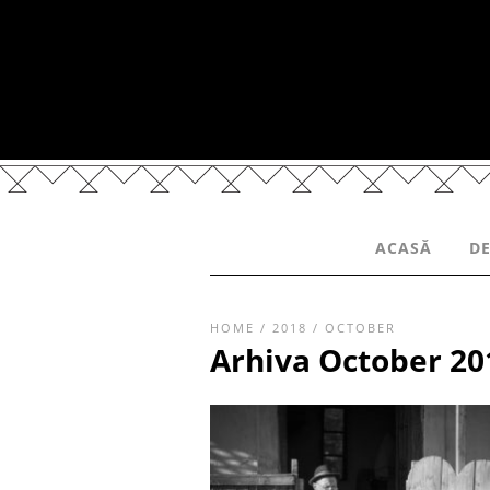
ACASĂ
DE
HOME
/
2018
/
OCTOBER
Arhiva October 20