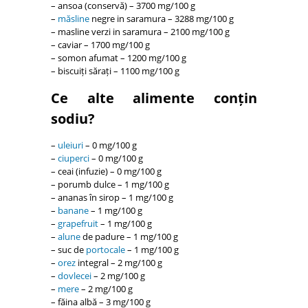
– ansoa (conservă) – 3700 mg/100 g
–
măsline
negre in saramura – 3288 mg/100 g
– masline verzi in saramura – 2100 mg/100 g
– caviar – 1700 mg/100 g
– somon afumat – 1200 mg/100 g
– biscuiți sărați – 1100 mg/100 g
Ce alte alimente conțin
sodiu?
–
uleiuri
– 0 mg/100 g
–
ciuperci
– 0 mg/100 g
– ceai (infuzie) – 0 mg/100 g
– porumb dulce – 1 mg/100 g
– ananas în sirop – 1 mg/100 g
–
banane
– 1 mg/100 g
–
grapefruit
– 1 mg/100 g
–
alune
de padure – 1 mg/100 g
– suc de
portocale
– 1 mg/100 g
–
orez
integral – 2 mg/100 g
–
dovlecei
– 2 mg/100 g
–
mere
– 2 mg/100 g
– făina albă – 3 mg/100 g