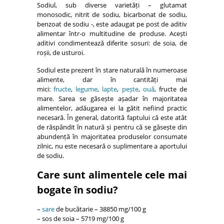
Sodiul, sub diverse varietăți – glutamat
monosodic, nitrit de sodiu, bicarbonat de sodiu,
benzoat de sodiu -, este adaugat pe post de aditiv
alimentar într-o multitudine de produse. Acești
aditivi condimentează diferite sosuri: de soia, de
roșii, de usturoi.
Sodiul este prezent în stare naturală în numeroase
alimente, dar în cantități mai
mici:
fructe
,
legume
,
lapte
,
pește
,
ouă
, fructe de
mare. Sarea se găsește așadar în majoritatea
alimentelor, adăugarea ei la gătit nefiind practic
necesară. În general, datorită faptului că este atât
de răspândit în natură și pentru că se găsește din
abundență în majoritatea produselor consumate
zilnic, nu este necesară o suplimentare a aportului
de sodiu.
Care sunt alimentele cele mai
bogate în sodiu?
–
sare
de bucătarie – 38850 mg/100 g
– sos de soia – 5719 mg/100 g