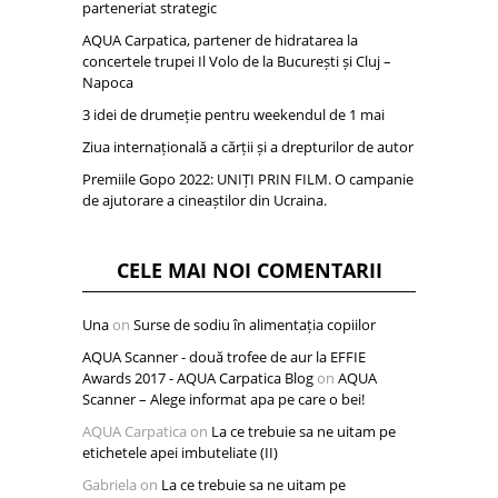
parteneriat strategic
AQUA Carpatica, partener de hidratarea la
concertele trupei Il Volo de la București și Cluj –
Napoca
3 idei de drumeție pentru weekendul de 1 mai
Ziua internațională a cărții și a drepturilor de autor
Premiile Gopo 2022: UNIȚI PRIN FILM. O campanie
de ajutorare a cineaștilor din Ucraina.
CELE MAI NOI COMENTARII
Una
on
Surse de sodiu în alimentația copiilor
AQUA Scanner - două trofee de aur la EFFIE
Awards 2017 - AQUA Carpatica Blog
on
AQUA
Scanner – Alege informat apa pe care o bei!
AQUA Carpatica
on
La ce trebuie sa ne uitam pe
etichetele apei imbuteliate (II)
Gabriela
on
La ce trebuie sa ne uitam pe