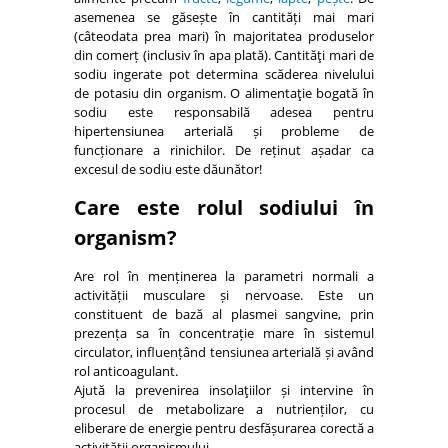
asemenea se găsește în cantități mai mari
(câteodata prea mari) în majoritatea produselor
din comerț (inclusiv în apa plată). Cantităţi mari de
sodiu ingerate pot determina scăderea nivelului
de potasiu din organism. O alimentaţie bogată în
sodiu este responsabilă adesea pentru
hipertensiunea arterială și probleme de
funcționare a rinichilor. De reținut așadar ca
excesul de sodiu este dăunător!
Care este rolul sodiului în
organism?
Are rol în menținerea la parametri normali a
activității musculare și nervoase. Este un
constituent de bază al plasmei sangvine, prin
prezența sa în concentrație mare în sistemul
circulator, influențând tensiunea arterială și având
rol anticoagulant.
Ajută la prevenirea insolaţiilor și intervine în
procesul de metabolizare a nutrienților, cu
eliberare de energie pentru desfășurarea corectă a
activității organismului.