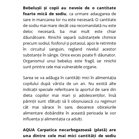
Bebelușii și copii au nevoie de o cantitate
foarte mică de sodiu
, ca urmare adaugarea de
sare in mancarea lor nu este necesară. O cantitate
de sodiu mai mare decât cea recomandată nu este
deloc necesară, ba mai mult este chiar
dăunătoare. Rinichii separă substanțele chimice
precum sodiul, fosforul și potasiul, apoi le retrimite
în circuitul sanguin, regland nivelul acestor
substanțe în sânge. Orice exces poate fi dăunator.
Organismul unui bebeluș este fragil, iar rinichii
sunt printre cele mai vulnerabile organe.
Sarea se va adăuga în cantități mici în alimentația
copilului după vârsta de un an. Nu există alte
indicații speciale referitoare la aportul de sare din
dieta copiilor mai mari și adolescenților, însă
părinții sunt sfătuiți să îi obișnuiască cu regimuri
cât mai sărace în sare, deoarece obiceiurile
alimentare dobândite în această perioada le vor
influența și alimentația ca adulți.
AQUA Carpatica necarbogazoasă (plată) are
una dintre cele mai mici cantități de sodiu