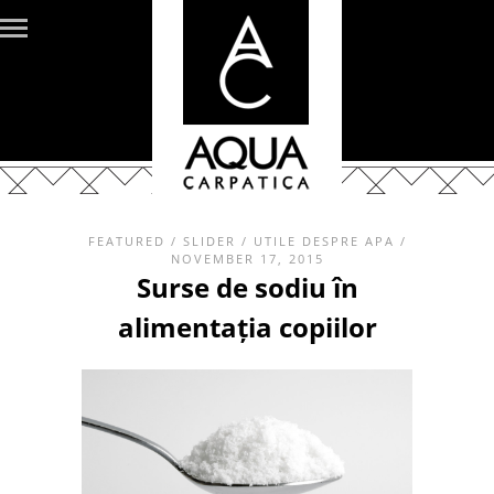
FEATURED
/
SLIDER
/
UTILE DESPRE APA
/
NOVEMBER 17, 2015
Surse de sodiu în
alimentația copiilor