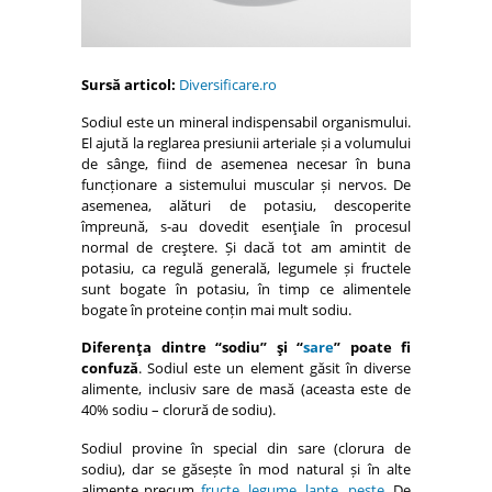
Sursă articol:
Diversificare.ro
Sodiul este un mineral indispensabil organismului.
El ajută la reglarea presiunii arteriale și a volumului
de sânge, fiind de asemenea necesar în buna
funcționare a sistemului muscular și nervos. De
asemenea, alături de potasiu, descoperite
împreună, s-au dovedit esenţiale în procesul
normal de creştere. Și dacă tot am amintit de
potasiu, ca regulă generală, legumele și fructele
sunt bogate în potasiu, în timp ce alimentele
bogate în proteine conțin mai mult sodiu.
Diferenţa dintre “sodiu” şi “
sare
” poate fi
confuză
. Sodiul este un element găsit în diverse
alimente, inclusiv sare de masă (aceasta este de
40% sodiu – clorură de sodiu).
Sodiul provine în special din sare (clorura de
sodiu), dar se găsește în mod natural și în alte
alimente precum
fructe
,
legume
,
lapte
,
pește
. De