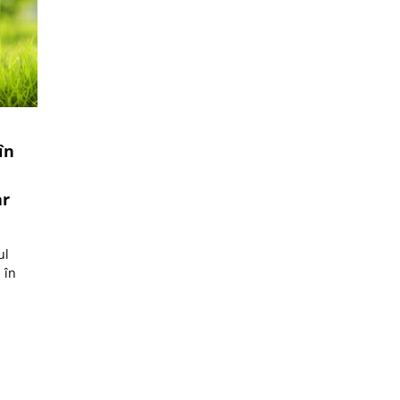
în
ar
ul
 în