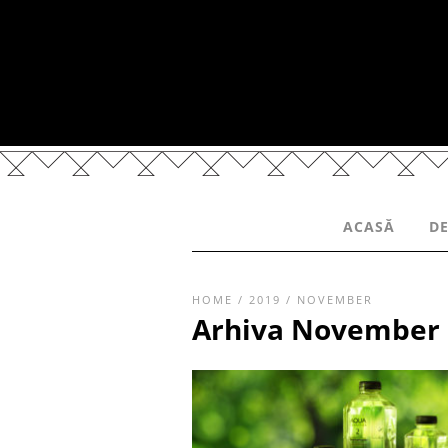
ACASĂ
DE
HOME
/
2019
/
NOVEMBER
Arhiva November 