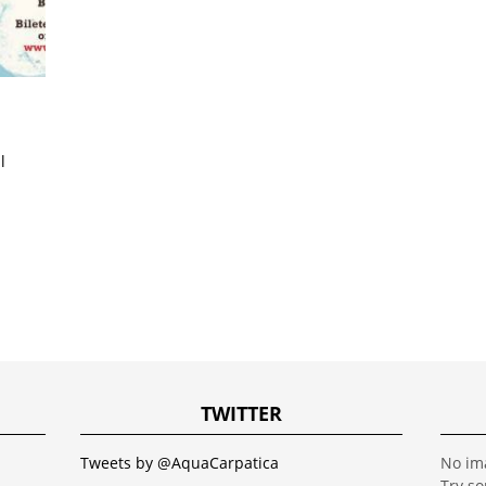
l
,
TWITTER
Tweets by @AquaCarpatica
No im
Try s