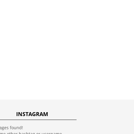
INSTAGRAM
ages found!
ome other hashtag or username