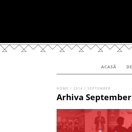
ACASĂ
DE
HOME
/
2014
/
SEPTEMBER
Arhiva September