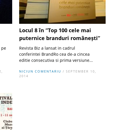
Locul 8 în “Top 100 cele mai
puternice branduri românești”
a pe
Revista Biz a lansat in cadrul
conferintei BrandRo cea de-a cincea
editie consecutiva si prima versiune...
2,
NICIUN COMENTARIU
/ SEPTEMBER 10,
2014