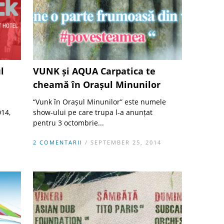
l
VUNK și AQUA Carpatica te
cheamă în Orașul Minunilor
“Vunk în Orașul Minunilor” este numele
014,
show-ului pe care trupa l-a anunțat
pentru 3 octombrie...
4
2 COMENTARII
/ SEPTEMBER 25, 2014