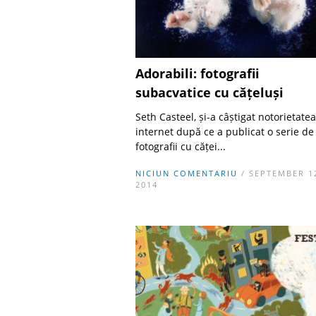
Adorabili: fotografii
subacvatice cu cățeluși
Seth Casteel, și-a câștigat notorietate
internet după ce a publicat o serie de
fotografii cu căței...
NICIUN COMENTARIU
/ SEPTEMBER 1
2014