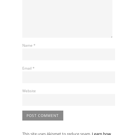
Name
*
Email
*
Website
This site uses Akismet to reduce spam.
Learn how