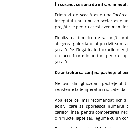
În curând, se sună de intrare în noul 
Prima zi de școală este una încărcat
Începutul unui nou an școlar este un
pregătirile pentru acest eveniment în
Finalizarea temelor de vacanță, pro
alegerea ghiozdanului potrivit sunt ac
școală. Pe lângă toate lucrurile menț
un lucru foarte important pentru copi
școală.
Ce ar trebui să conțină pachețelul pe
Nelipsit din ghiozdan, pachețelul t
rezistente la temperaturi ridicate, dar
Apa este cel mai recomandat lichid 
aditivi care să sporească numărul d
cariilor. Însă, pentru completarea nece
din fructe, lapte sau legume cu un con