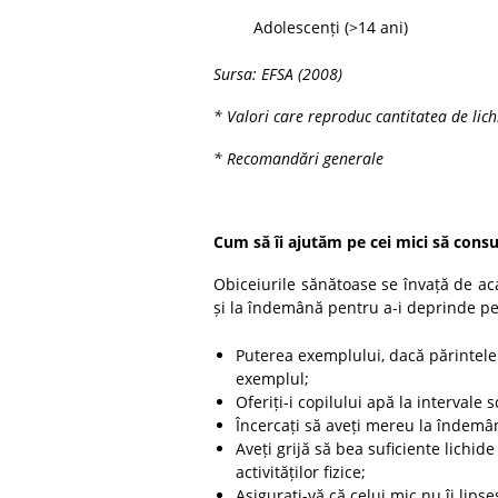
Adolescenți (>14 ani)
Sursa: EFSA (2008)
* Valori care reproduc cantitatea de lich
* Recomandări generale
Cum să îi ajutăm pe cei mici să consu
Obiceiurile sănătoase se învață de ac
și la îndemână pentru a-i deprinde pe
Puterea exemplului, dacă părintele 
exemplul;
Oferiți-i copilului apă la intervale 
Încercați să aveți mereu la îndemâ
Aveți grijă să bea suficiente lichide
activităților fizice;
Asigurați-vă că celui mic nu îi lips