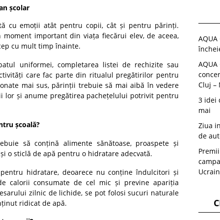
an școlar
ă cu emoții atât pentru copii, cât și pentru părinți.
 moment important din viața fiecărui elev, de aceea,
AQUA C
cep cu mult timp înainte.
închei
AQUA C
batul uniformei, completarea listei de rechizite sau
concer
tivități care fac parte din ritualul pregătirilor pentru
Cluj –
ionate mai sus, părinții trebuie să mai aibă în vedere
i lor și anume pregătirea pachețelului potrivit pentru
3 idei
mai
ntru școală?
Ziua i
de aut
rebuie să conțină alimente sănătoase, proaspete și
Premii
 și o sticlă de apă pentru o hidratare adecvată.
campan
Ucrain
pentru hidratare, deoarece nu conține îndulcitori și
e calorii consumate de cel mic și previne apariția
sarului zilnic de lichide, se pot folosi sucuri naturale
C
ținut ridicat de apă.