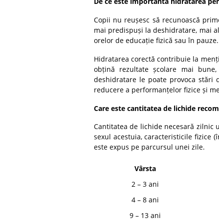
De ce este importantă hidratarea pen
Copii nu reușesc să recunoască prim
mai predispuși la deshidratare, mai a
orelor de educație fizică sau în pauze.
Hidratarea corectă contribuie la mențin
obțină rezultate școlare mai bune
deshidratare le poate provoca stări 
reducere a performanțelor fizice și me
Care este cantitatea de lichide reco
Cantitatea de lichide necesară zilnic
sexul acestuia, caracteristicile fizice (
este expus pe parcursul unei zile.
Vârsta
2 – 3 ani
4 – 8 ani
9 – 13 ani