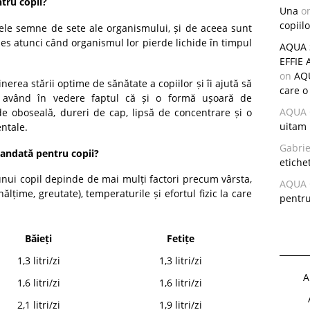
tru copii?
Una
o
copiilo
ele semne de sete ale organismului, și de aceea sunt
les atunci când organismul lor pierde lichide în timpul
AQUA S
EFFIE 
on
AQU
erea stării optime de sănătate a copiilor și îi ajută să
care o
, având în vedere faptul că și o formă ușoară de
AQUA 
de oboseală, dureri de cap, lipsă de concentrare și o
uitam 
ntale.
Gabrie
mandată pentru copii?
etichet
 unui copil depinde de mai mulți factori precum vârsta,
AQUA 
înălțime, greutate), temperaturile și efortul fizic la care
pentr
Băieți
Fetițe
1,3 litri/zi
1,3 litri/zi
A
1,6 litri/zi
1,6 litri/zi
2,1 litri/zi
1,9 litri/zi