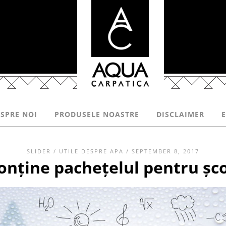
SPRE NOI
PRODUSELE NOASTRE
DISCLAIMER
SLIDER
/
UTILE DESPRE APA
/ SEPTEMBER 8, 2017
onține pachețelul pentru șc