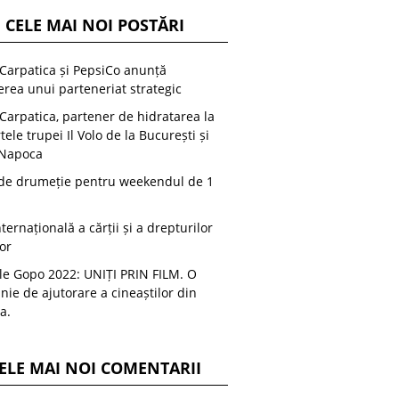
CELE MAI NOI POSTĂRI
arpatica și PepsiCo anunță
erea unui parteneriat strategic
arpatica, partener de hidratarea la
tele trupei Il Volo de la București și
 Napoca
 de drumeție pentru weekendul de 1
nternațională a cărții și a drepturilor
or
le Gopo 2022: UNIȚI PRIN FILM. O
ie de ajutorare a cineaștilor din
a.
ELE MAI NOI COMENTARII