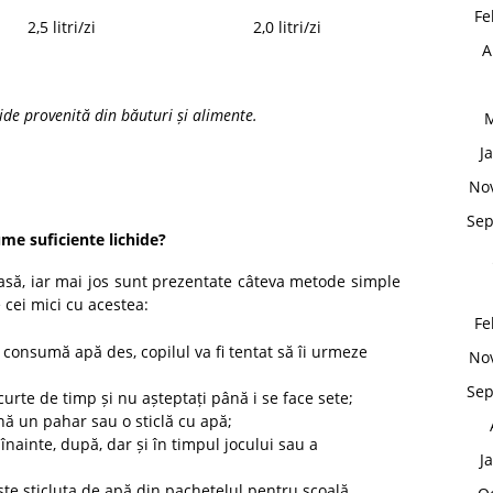
Fe
2,5 litri/zi
2,0 litri/zi
A
ide provenită din băuturi și alimente.
M
J
No
Sep
me suficiente lichide?
asă, iar mai jos sunt prezentate câteva metode simple
 cei mici cu acestea:
Fe
consumă apă des, copilul va fi tentat să îi urmeze
No
Sep
scurte de timp și nu așteptați până i se face sete;
nă un pahar sau o sticlă cu apă;
 înainte, după, dar și în timpul jocului sau a
J
ește sticluța de apă din pachețelul pentru școală,