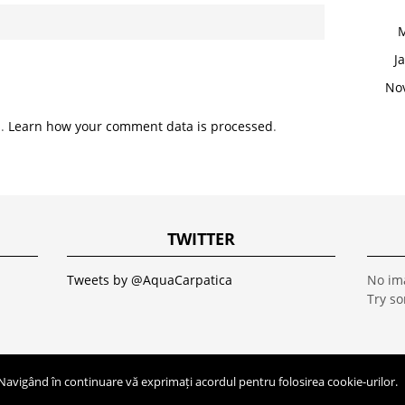
M
J
No
m.
Learn how your comment data is processed
.
TWITTER
Tweets by @AquaCarpatica
No im
Try s
 Navigând în continuare vă exprimați acordul pentru folosirea cookie-urilor.