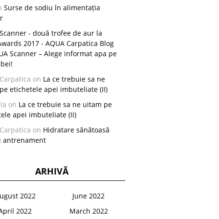
n
Surse de sodiu în alimentația
r
canner - două trofee de aur la
Awards 2017 - AQUA Carpatica Blog
A Scanner – Alege informat apa pe
 bei!
Carpatica
on
La ce trebuie sa ne
pe etichetele apei imbuteliate (II)
la
on
La ce trebuie sa ne uitam pe
ele apei imbuteliate (II)
Carpatica
on
Hidratare sănătoasă
u antrenament
ARHIVĂ
ugust 2022
June 2022
April 2022
March 2022