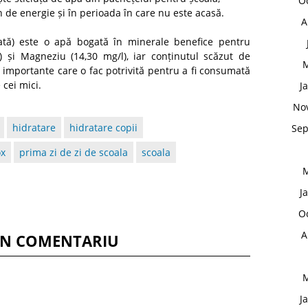
O
n de energie și în perioada în care nu este acasă.
A
tă) este o apă bogată în minerale benefice pentru
 și Magneziu (14,30 mg/l), iar conținutul scăzut de
M
ăți importante care o fac potrivită pentru a fi consumată
 cei mici.
J
No
hidratare
hidratare copii
Sep
ox
prima zi de zi de scoala
scoala
M
J
O
A
UN COMENTARIU
M
J