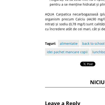
pentru a se menține hidratat și pli
AQUA Carpatica necarbogazoasă (pla
organism precum Calciu (44,90 mg/l)
nitrați și sodiu (0,78 mg/l) sunt calit
cu încredere atât de cei mari, cât și de
Taguri:
alimentatie
back to school
idei pachet mancare copii
lunchb
NICI
Leave a Reply