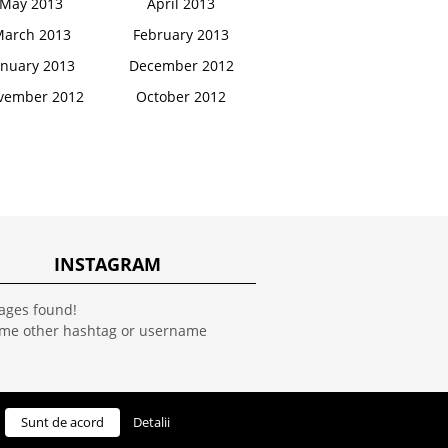
May 2013
April 2013
arch 2013
February 2013
anuary 2013
December 2012
vember 2012
October 2012
INSTAGRAM
ages found!
ome other hashtag or username
Sunt de acord
Detalii
SUS