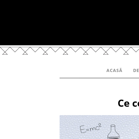
ACASĂ
DE
Ce c