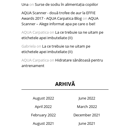
Una
on
Surse de sodiu în alimentația copiilor
AQUA Scanner - două trofee de aur la EFFIE
Awards 2017 - AQUA Carpatica Blog
on
AQUA
Scanner – Alege informat apa pe care o bei!
AQUA Carpatica
on
La ce trebuie sa ne uitam pe
etichetele apei imbuteliate (II)
Gabriela
on
La ce trebuie sa ne uitam pe
etichetele apei imbuteliate (II)
AQUA Carpatica
on
Hidratare sănătoasă pentru
antrenament
ARHIVĂ
August 2022
June 2022
April 2022
March 2022
February 2022
December 2021
August 2021
June 2021