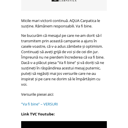
Micile mari victorii continuă. AQUA Carpatica le
susține. Rămânem responsabili. Va fi bine.
Ne bucurăm că mesajul pe care ne-am dorit să-l
transmitem prin această campanie a ajuns în
casele voastre, că v-a adus zâmbete și optimism.
Continuați să aveți grijă de voi și de cei din jur.
Împreună nu ne pierdem încrederea că va fi bine.
Dacă v-a plăcut piesa ”Va fi bine” și vă doriți să ne
susțineți în răspândirea acestui mesaj puternic,
puteți să regăsiți mai jos versurile care ne-au
inspirat și pe care ne dorim să le împărtășim cu
voi.
Versurile piesei aici:
”Va fi bine” – VERSURI
Link TVC Youtube: