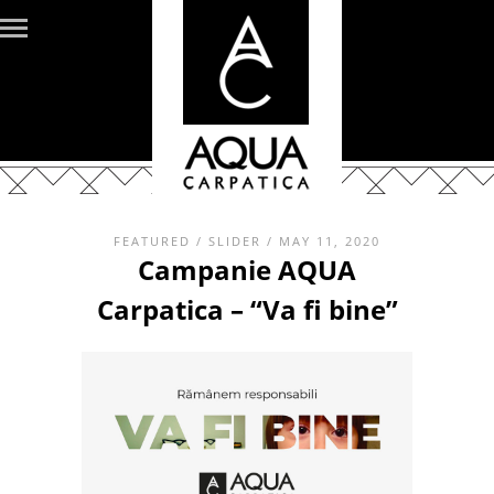
FEATURED
/
SLIDER
/ MAY 11, 2020
Campanie AQUA
Carpatica – “Va fi bine”