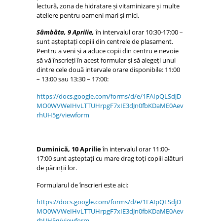
lectură, zona de hidratare și vitaminizare și multe
ateliere pentru oameni mari și mici.
Sâmbăta, 9 Aprilie,
în intervalul orar 10:30-17:00 –
sunt așteptați copiii din centrele de plasament.
Pentru a veni și a aduce copii din centru e nevoie
să vă înscrieți în acest formular și să alegeți unul
dintre cele două intervale orare disponibile: 11:00
– 13:00 sau 13:30 – 17:00:
https://docs.google.com/forms/d/e/1FAIpQLSdjD
MO0WVWeIHvLTTUHrpgF7xIE3dJn0fbKDaME0Aev
rhUH5g/viewform
Duminică, 10 Aprilie
în intervalul orar 11:00-
17:00 sunt așteptați cu mare drag toți copiii alături
de părinții lor.
Formularul de înscrieri este aici:
https://docs.google.com/forms/d/e/1FAIpQLSdjD
MO0WVWeIHvLTTUHrpgF7xIE3dJn0fbKDaME0Aev
rhUH5g/viewform