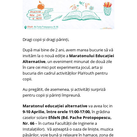
Dragi copii și dragi părinți,
După mai bine de 2 ani, avem marea bucurie să vă
invităm la o nouă ediție a
Maratonului Educației
Alternative
, un eveniment minunat de două zile
în care cei mici pot experimenta jocul, arta și
bucuria din cadrul activităților PlaYouth pentru
copii.
Au pregătit, de asemenea, și activități surpriză
pentru copii și părinți împreună.
Maratonul educației alternative
va avea loc in
9-10 Aprilie, între orele 11:00-17:00,
în grădina
caselor solare
EfdeN (Bd. Pache Protopopescu,
Nr. 66
– în curtea Facultății de Inginerie a
Instalațiilor). Vă așteaptă o oaza de liniște, muzica
păsărilor, voie bună și relaxare în hamace, zona de