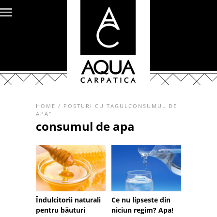
HOME
/
POSTURI CU TAGULCONSUMUL DE
APA"
consumul de apa
Îndulcitorii naturali
Ce nu lipseste din
pentru băuturi
niciun regim? Apa!