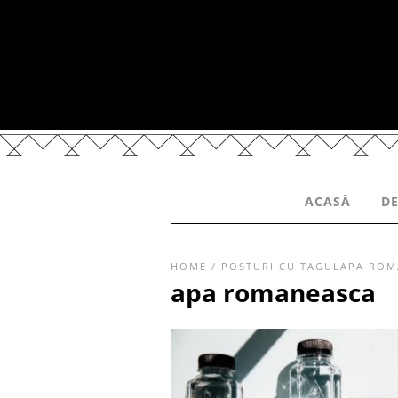
ACASĂ
DE
HOME
/
POSTURI CU TAGULAPA ROM
apa romaneasca