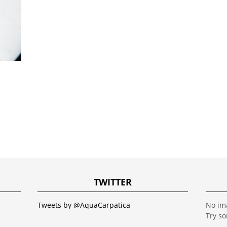
TWITTER
Tweets by @AquaCarpatica
No im
Try s